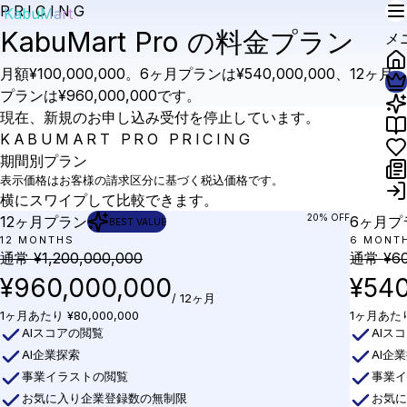
PRICING
KabuMart
KabuMart Pro の料金プラン
メ
月額
¥100,000,000
。6ヶ月プランは
¥540,000,000
、12ヶ月
プランは
¥960,000,000
です。
現在、新規のお申し込み受付を停止しています。
KABUMART PRO PRICING
期間別プラン
表示価格はお客様の請求区分に基づく税込価格です。
横にスワイプして比較できます。
20
% OFF
12ヶ月プラン
6ヶ月プ
BEST VALUE
12 MONTHS
6 MONT
通常
¥1,200,000,000
通常
¥6
¥960,000,000
¥540
/
12ヶ月
1ヶ月あたり ¥80,000,000
1ヶ月あたり 
AIスコアの閲覧
AIス
AI企業探索
AI企
事業イラストの閲覧
事業
お気に入り企業登録数の無制限
お気