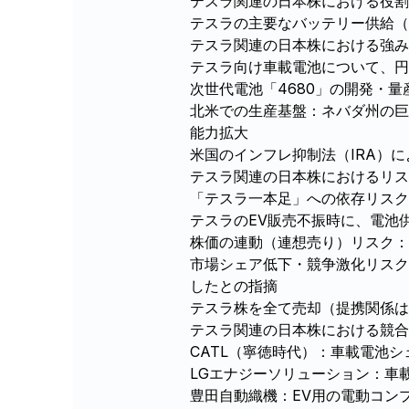
テスラ関連の日本株における役割
テスラの主要なバッテリー供給（
テスラ関連の日本株における強み
テスラ向け車載電池について、
次世代電池「4680」の開発・
北米での生産基盤：ネバダ州の巨
能力拡大
米国のインフレ抑制法（IRA）
テスラ関連の日本株におけるリス
「テスラ一本足」への依存リスク
テスラのEV販売不振時に、電池
株価の連動（連想売り）リスク：
市場シェア低下・競争激化リスク
したとの指摘
テスラ株を全て売却（提携関係は
テスラ関連の日本株における競合
CATL（寧徳時代）：車載電池
LGエナジーソリューション：車
豊田自動織機：EV用の電動コン