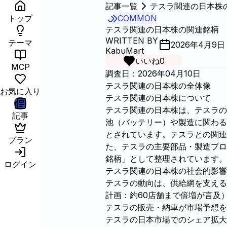
記事一覧
テスラ関連の日本株
トップ
COMMON
テスラ関連の日本株の関連銘柄
WRITTEN BY
テーマ
2026年4月9日
KabuMart
いいね
0
MCP
調査日：2026年04月10日
テスラ関連の日本株の全体像
お気に入り
テスラ関連の日本株について
テスラ関連の日本株は、テスラの
記事
池（バッテリー）や製造に関わる
とされています。テスラとの関連
プラン
た、テスラの主要部品・製造プロ
銘柄」として整理されています。
ログイン
テスラ関連の日本株の社会的影響
テスラの動向は、供給網を支える
計画：約60店舗まで倍増が言及
テスラの販売・納車が市場予想を
テスラの日本市場でのシェア拡大