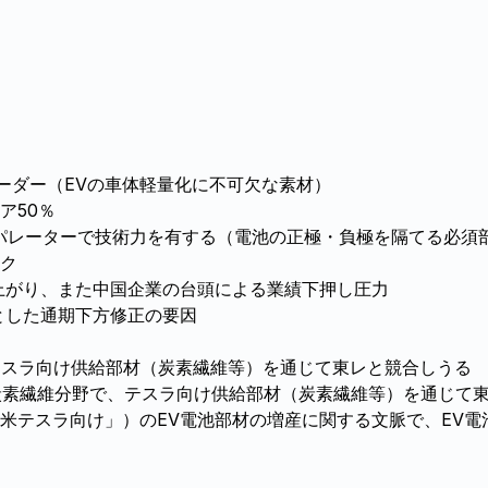
）
ーダー（EVの車体軽量化に不可欠な素材）
ア50％
セパレーターで技術力を有する（電池の正極・負極を隔てる必須
ク
上がり、また中国企業の台頭による業績下押し圧力
とした通期下方修正の要因
、テスラ向け供給部材（炭素繊維等）を通じて東レと競合しうる
)：炭素繊維分野で、テスラ向け供給部材（炭素繊維等）を通じて
米テスラ向け」）のEV電池部材の増産に関する文脈で、EV電