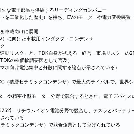
可欠な電子部品を供給するリーディングカンパニー
トを工業化した歴史）を持ち、EVのモーターや電力変換装置
を車載向けに展開
EV）に向けた車載用インダクタ・コンデンサ
ク
連動リスク」と、TDK自身が抱える「経営・市場リスク」の2
TDKの株価軟調要因として言及）
マホ向け電池集中と分散に関する論点が示されている）
MLCC（積層セラミックコンデンサ）で最大のライバルで、世界
動モーターや精密小型モーター分野で競合するとされ、電子デバイ
(6752)：リチウムイオン電池分野で競合し、テスラとバッテ
されている
積層セラミックコンデンサ）で競合企業として挙げられている