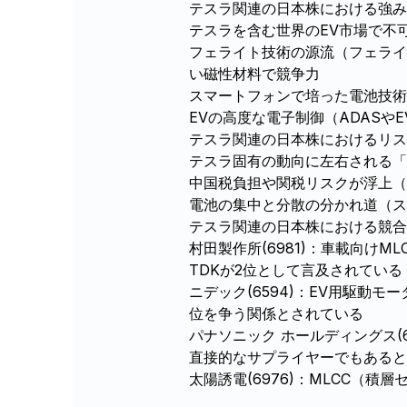
テスラ関連の日本株における強み
テスラを含む世界のEV市場で不
フェライト技術の源流（フェライ
い磁性材料で競争力
スマートフォンで培った電池技術
EVの高度な電子制御（ADASや
テスラ関連の日本株におけるリス
テスラ固有の動向に左右される「
中国税負担や関税リスクが浮上（
電池の集中と分散の分かれ道（ス
テスラ関連の日本株における競合
村田製作所(6981)：車載向け
TDKが2位として言及されている
ニデック(6594)：EV用駆
位を争う関係とされている
パナソニック ホールディングス
直接的なサプライヤーでもあると
太陽誘電(6976)：MLCC（