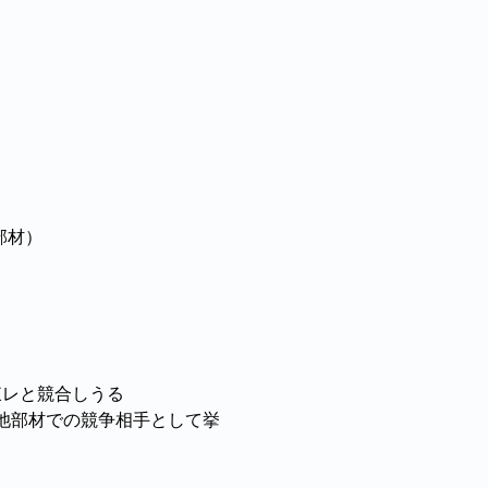
部材）
東レと競合しうる
池部材での競争相手として挙