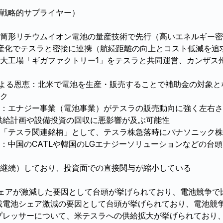
戦略的サプライヤー）
円筒形リチウムイオン電池の量産技術で先行（高いエネルギー密
量産化でテスラと密接に連携（航続距離の向上とコスト低減を追
大工場「ギガファクトリー1」をテスラと共同運営、カンザス
による恩恵：北米で電池を生産・販売することで補助金の対象と
ク
：エナジー事業（電池事業）がテスラの販売動向に強く左右さ
供給計画や設備投資の回収に悪影響が及ぶ可能性
「テスラ関連銘柄」として、テスラ株急落時にパナソニック株
：中国のCATLや韓国のLGエナジーソリューションなどの台
継続）しており、投資面での直接関与が縮小している
シェアが激減した要因として台頭が挙げられており、電池競争で
載電池シェア激減の要因として台頭が挙げられており、電池競
プレッサーについて、米テスラへの供給拡大が挙げられており