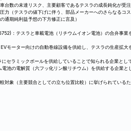
車台数の未達リスク、主要顧客であるテスラの成長鈍化が受注
圧力（テスラの値下げに伴う、部品メーカーへのさらなるコス
の通期純利益予想の下方修正に言及）
(6752)：テスラと車載電池（リチウムイオン電池）の合弁事
9)：EVモーター向けの自動巻線設備を供給し、テスラの生産拡
テスラにセラミックボールを供給していることで知られる企業とし
リチウム電池の電解質（六フッ化リン酸リチウム）を供給する企業
比較対象（主要競合としての立ち位置比較）に挙げられているた