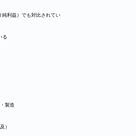
り純利益）でも対比されてい
いる
・製造
及）