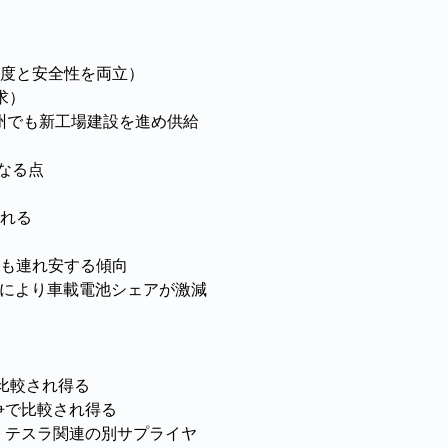
度と安全性を両立）
求）
州でも新工場建設を進め供給
なる点
れる
も連れ安する傾向
頭により車載電池シェアが激減
比較され得る
争で比較され得る
、テスラ関連の別サプライヤ