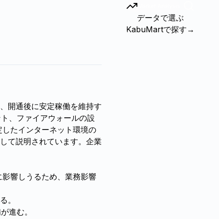
Market Analysis
データで選ぶ
KabuMartで探す
→
と、開通後に安定稼働を維持す
ント、ファイアウォールの設
定したインターネット環境の
して説明されています。企業
に影響しうるため、業務影響
る。
備が進む。