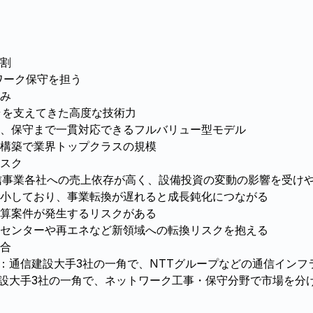
割
ワーク保守を担う
み
ラを支えてきた高度な技術力
、保守まで一貫対応できるフルバリュー型モデル
構築で業界トップクラスの規模
スク
信事業各社への売上依存が高く、設備投資の変動の影響を受け
小しており、事業転換が遅れると成長鈍化につながる
算案件が発生するリスクがある
センターや再エネなど新領域への転換リスクを抱える
合
1)：通信建設大手3社の一角で、NTTグループなどの通信イン
信建設大手3社の一角で、ネットワーク工事・保守分野で市場を分