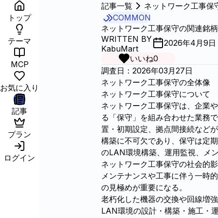
記事一覧
ネットワーク工事保
トップ
COMMON
ネットワーク工事保守の関連銘柄
WRITTEN BY
テーマ
2026年4月9日
KabuMart
いいね
0
MCP
調査日：2026年03月27日
ネットワーク工事保守の全体像
お気に入り
ネットワーク工事保守について
ネットワーク工事保守は、企業や
記事
る「保守」を組み合わせた業務で
置・初期設定、拠点間接続などが
プラン
構築に不可欠であり、保守は定期
のLAN環境構築、運用監視、メ
ログイン
ネットワーク工事保守の社会的影
メンテナンスや工事に伴う一時的
の見極めが重要になる。
老朽化した機器の交換や回線増強
LAN環境の設計・構築・施工・