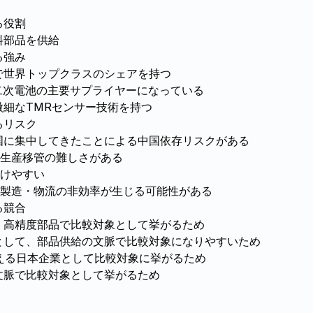
る役割
材料部品を供給
る強み
池で世界トップクラスのシェアを持つ
向け二次電池の主要サプライヤーになっている
超微細なTMRセンサー技術を持つ
るリスク
中国に集中してきたことによる中国依存リスクがある
・生産移管の難しさがある
けやすい
製造・物流の非効率が生じる可能性がある
る競合
型・高精度部品で比較対象として挙がるため
業として、部品供給の文脈で比較対象になりやすいため
を支える日本企業として比較対象に挙がるため
給文脈で比較対象として挙がるため