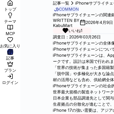
記事一覧
iPhoneサプライチ
トップ
COMMON
iPhoneサプライチェーンの関連
WRITTEN BY
テーマ
2026年4月9日
KabuMart
いいね
1
MCP
調査日：2026年03月26日
iPhoneサプライチェーンの全体
お気に入り
iPhoneサプライチェーンについ
iPhoneサプライチェーンは、
記事
ークです。設計は米国で行われま
「世界の技術が集まった多国籍製
プラン
「脱中国」や多極化が大きな論点
材の活用なども含め、供給網全体
ログイン
iPhoneサプライチェーンの社会
世界最大規模の製造ネットワーク
日本企業も部品調達先として関
生産拠点の分散化が進むことで、
iPhone 17の強い需要は、