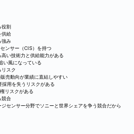
る役割
を供給
る強み
センサー（CIS）を持つ
える高い技術力と供給能力がある
用が追い風になっている
るリスク
one販売動向が業績に直結しやすい
主要採用を失うリスクがある
人権リスクがある
る競合
メージセンサー分野でソニーと世界シェアを争う競合だから