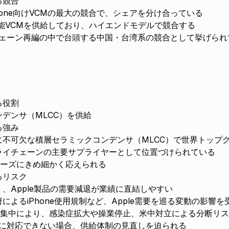
る競合
Phone向けVCMの最大の競合で、シェアを分け合っている
けの高性能VCMを供給しており、ハイエンドモデルで競合する
イチェーン再編の中で台頭する中国・台湾系の競合として挙げられ
る役割
ンデンサ（MLCC）を供給
る強み
ンに不可欠な積層セラミックコンデンサ（MLCC）で世界トップ
サプライチェーンの主要サプライヤーとして位置づけられている
ーズにきめ細かく応えられる
るリスク
く、Apple製品の需要減退が業績に直結しやすい
府によるiPhone使用規制など、Apple需要を巡る変動の影響を
集中により、感染症拡大や操業停止、米中対立による分断リス
流れに対応できない場合、供給体制の見直しを迫られる