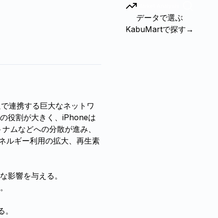
Market Analysis
データで選ぶ
KabuMartで探す
→
流通で連携する巨大なネットワ
割が大きく、iPhoneは
トナムなどへの分散が進み、
エネルギー利用の拡大、再生素
な影響を与える。
。
る。