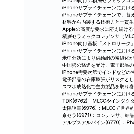
iPhone向けの積層セラミックコ
iPhoneサプライチェーンにおけ
iPhoneサプライチェーンで、
材料から内製する技術力と一貫生
Appleの高度な要求に応え続け
積層セラミックコンデンサ（ML
iPhone向け基板「メトロサー
iPhoneサプライチェーンにおけ
米中分断により供給網の複線化が
中国勢の猛追を受け、電子部品の
iPhone需要次第でインドなど
電子部品の在庫膨張がリスクとし
スマホ成熟化で主力製品を取り巻
iPhoneサプライチェーンにおけ
TDK(6762)：MLCCやイ
太陽誘電(6976)：MLCCで
京セラ(6971)：コンデンサ、
アルプスアルパイン(6770)：i