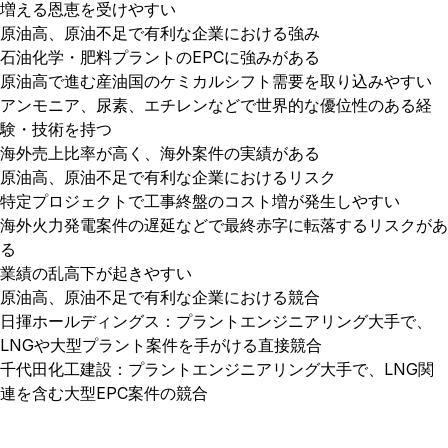
増える恩恵を受けやすい
原油高、原油不足で有利な企業における強み
石油化学・肥料プラントのEPCに強みがある
原油高で進む産油国のケミカルシフト需要を取り込みやすい
アンモニア、尿素、エチレンなどで世界的な優位性のある経
験・技術を持つ
海外売上比率が高く、海外案件の実績がある
原油高、原油不足で有利な企業におけるリスク
特定プロジェクトで工事終盤のコスト増が発生しやすい
海外火力発電案件の遅延などで最終赤字に転落するリスクがあ
る
業績の乱高下が起きやすい
原油高、原油不足で有利な企業における競合
日揮ホールディングス：プラントエンジニアリング大手で、
LNGや大型プラント案件を手がける直接競合
千代田化工建設：プラントエンジニアリング大手で、LNG関
連を含む大型EPC案件の競合