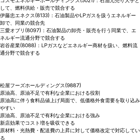
コスモエネルギーホールディングス(5021)：石油元売り大手と
して、燃料供給・販売で競合する
伊藤忠エネクス(8133)：石油製品やLPガスを扱うエネルギー
卸で、同業の競合先
三愛オブリ(8097)：石油製品の卸売・販売を行う同業で、エ
ネルギー流通分野で競合する
岩谷産業(8088)：LPガスなどエネルギー商材を扱い、燃料流
通分野で競合する
松屋フーズホールディングス(9887)
原油高、原油不足で有利な企業における役割
原油高に伴う食料品値上げ局面で、低価格外食需要を取り込み
やすい
原油高、原油不足で有利な企業における強み
新店効果でコスト増を吸収できる
原材料・光熱費・配送費の上昇に対して価格改定で対応してい
る