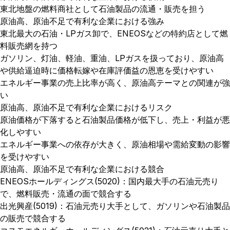
東北地盤の燃料商社として石油製品の流通・販売を担う
原油高、原油不足で有利な企業における強み
東北最大の石油・LPガス卸で、ENEOSなどの特約店として燃
料販売網を持つ
ガソリン、灯油、軽油、重油、LPガスを扱っており、原油高
や供給逼迫時に価格転嫁や在庫評価益の恩恵を受けやすい
エネルギー事業の売上比率が高く、原油高テーマとの関連が強
い
原油高、原油不足で有利な企業におけるリスク
原油価格が下落すると石油製品価格が低下し、売上・利益が悪
化しやすい
エネルギー事業への依存が大きく、原油相場や需給変動の影響
を受けやすい
原油高、原油不足で有利な企業における競合
ENEOSホールディングス(5020)：国内最大手の石油元売り
で、燃料販売・流通の面で競合する
出光興産(5019)：石油元売り大手として、ガソリンや石油製品
の販売で競合する