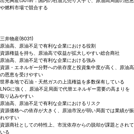
出光興産(5019)：国内の石油元売り大手で、原油高局面の恩恵
や燃料市場で競合する
三井物産(8031)
原油高、原油不足で有利な企業における役割
資源権益を持ち、原油高で収益が拡大しやすい総合商社
原油高、原油不足で有利な企業における強み
資源・エネルギー分野への依存度と投資集中度が高く、原油高
の恩恵を受けやすい
世界各地で石油・天然ガスの上流権益を多数保有している
LNGに強く、原油不足局面で代替エネルギー需要の高まりを
取り込みやすい
原油高、原油不足で有利な企業におけるリスク
資源価格への依存が大きく、原油市況が弱い局面では業績が振
れやすい
資源商社としての特性上、市況依存からの脱却が課題とされて
いる