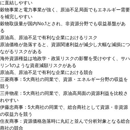
に直結しやすい
穀物事業と電力事業が強く、原油不足局面でもエネルギー需要
を補完しやすい
穀物取扱量が国内No.1とされ、非資源分野でも収益基盤があ
る
原油高、原油不足で有利な企業におけるリスク
原油価格が急落すると、資源関連利益が減少し大幅な減損につ
ながるリスクがある
海外資源権益は地政学・政策リスクの影響を受けやすく、サハ
リン1のような資産減額リスクがある
原油高、原油不足で有利な企業における競合
三菱商事：5大商社の同業で、資源・エネルギー分野の収益を
競う
三井物産：5大商社の同業で、原油高局面の資源利益を比較さ
れやすい
伊藤忠商事：5大商社の同業で、総合商社として資源・非資源
の収益力を競う
住友商事：資源価格急落時に丸紅と並んで分析対象となる総合
商社の競合