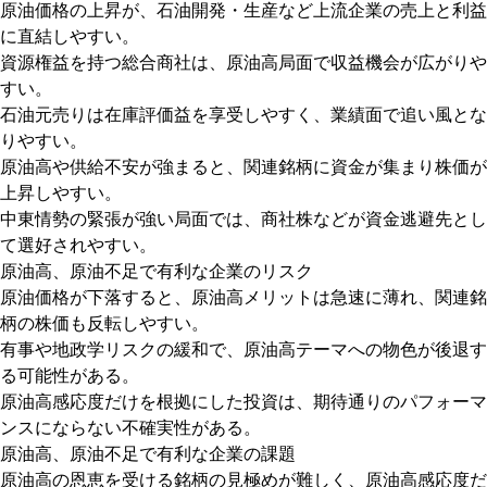
原油価格の上昇が、石油開発・生産など上流企業の売上と利益
に直結しやすい。
資源権益を持つ総合商社は、原油高局面で収益機会が広がりや
すい。
石油元売りは在庫評価益を享受しやすく、業績面で追い風とな
りやすい。
原油高や供給不安が強まると、関連銘柄に資金が集まり株価が
上昇しやすい。
中東情勢の緊張が強い局面では、商社株などが資金逃避先とし
て選好されやすい。
原油高、原油不足で有利な企業のリスク
原油価格が下落すると、原油高メリットは急速に薄れ、関連銘
柄の株価も反転しやすい。
有事や地政学リスクの緩和で、原油高テーマへの物色が後退す
る可能性がある。
原油高感応度だけを根拠にした投資は、期待通りのパフォーマ
ンスにならない不確実性がある。
原油高、原油不足で有利な企業の課題
原油高の恩恵を受ける銘柄の見極めが難しく、原油高感応度だ