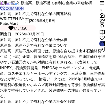
記事一覧
原油高、原油不足で有利な企業の関連銘柄
KabuMart
COMMON
メ
原油高、原油不足で有利な企業の関連銘柄
WRITTEN BY
2026年4月9日
KabuMart
いいね
0
調査日：2026年03月29日
原油高、原油不足で有利な企業の全体像
原油高、原油不足で有利な企業について
原油高・原油不足の局面では、原油を自ら掘り出す石油開発・
生産（上流）企業、資源権益を持つ総合商社、在庫評価益を得
やすい石油元売りが相対的に有利とされる。代表例として
INPEX、石油資源開発、ENEOSホールディングス、出光興
産、コスモエネルギーホールディングス、三菱商事、三井物産
などが挙がっている。 検索データでは、2026年3月時点で中
東情勢の緊迫化やホルムズ海峡封鎖懸念を背景に原油価格が高
水準で推移しているとされ、関連銘柄への注目が強まってい
る。
原油高、原油不足で有利な企業の社会的影響