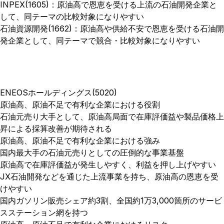
INPEX(1605)：原油高で恩恵を受ける上流の石油開発企業と
して、同テーマの比較対象になりやすい
石油資源開発(1662)：原油高や供給不安で恩恵を受ける石油開
発企業として、同テーマで競合・比較対象になりやすい
ENEOSホールディングス(5020)
原油高、原油不足で有利な企業における役割
石油元売り大手として、原油高局面で在庫評価益や製品価格上
昇による採算改善が期待される
原油高、原油不足で有利な企業における強み
国内最大手の石油元売りとしての圧倒的な事業基盤
原油高で在庫評価益が発生しやすく、利益を押し上げやすい
JX石油開発などを通じた上流事業を持ち、原油高の恩恵を受
けやすい
国内ガソリン販売シェア約3割、全国約1万3,000箇所のサービ
スステーション網を持つ