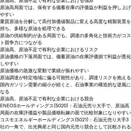
原油高、原油不足で有利な企業における強み
原油高局面では、保有する備蓄在庫の評価益が利益を押し上げ
やすい
重質原油を分解して高付加価値製品に変える高度な精製装置を
持ち、多様な原油を処理できる
原油の供給制約がある局面でも、調達の多角化と技術力がコス
ト競争力につながる
原油高、原油不足で有利な企業におけるリスク
原油価格の下落局面では、備蓄原油の在庫評価損で利益が悪化
しやすい
原油価格の急激な変動で業績が振れやすい
原油調達が特定地域に偏る可能性があり、調達リスクを抱える
国内ガソリン需要の縮小が続くと、石油事業の構造的な逆風に
なる
原油高、原油不足で有利な企業における競合
ENEOSホールディングス(5020)：石油元売り大手で、原油高
局面の在庫評価益や製品価格転嫁の面で比較対象になりやすい
コスモエネルギーホールディングス(5021)：石油元売り大手3
社の一角で、出光興産と同じ国内元売り競合として比較される