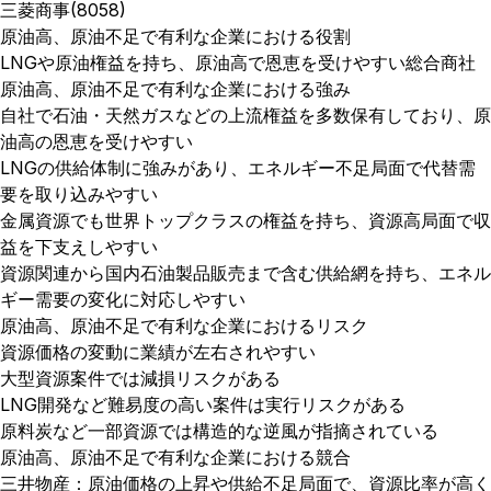
三菱商事(8058)
原油高、原油不足で有利な企業における役割
LNGや原油権益を持ち、原油高で恩恵を受けやすい総合商社
原油高、原油不足で有利な企業における強み
自社で石油・天然ガスなどの上流権益を多数保有しており、原
油高の恩恵を受けやすい
LNGの供給体制に強みがあり、エネルギー不足局面で代替需
要を取り込みやすい
金属資源でも世界トップクラスの権益を持ち、資源高局面で収
益を下支えしやすい
資源関連から国内石油製品販売まで含む供給網を持ち、エネル
ギー需要の変化に対応しやすい
原油高、原油不足で有利な企業におけるリスク
資源価格の変動に業績が左右されやすい
大型資源案件では減損リスクがある
LNG開発など難易度の高い案件は実行リスクがある
原料炭など一部資源では構造的な逆風が指摘されている
原油高、原油不足で有利な企業における競合
三井物産：原油価格の上昇や供給不足局面で、資源比率が高く