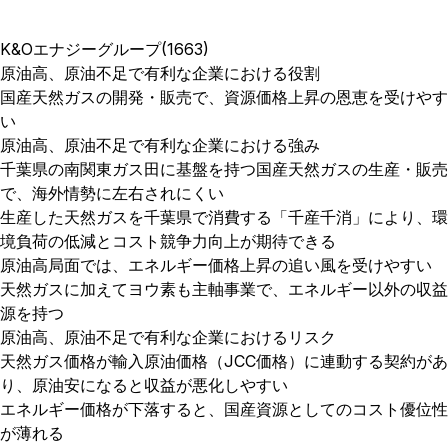
K&Oエナジーグループ(1663)
原油高、原油不足で有利な企業における役割
国産天然ガスの開発・販売で、資源価格上昇の恩恵を受けやす
い
原油高、原油不足で有利な企業における強み
千葉県の南関東ガス田に基盤を持つ国産天然ガスの生産・販売
で、海外情勢に左右されにくい
生産した天然ガスを千葉県で消費する「千産千消」により、環
境負荷の低減とコスト競争力向上が期待できる
原油高局面では、エネルギー価格上昇の追い風を受けやすい
天然ガスに加えてヨウ素も主軸事業で、エネルギー以外の収益
源を持つ
原油高、原油不足で有利な企業におけるリスク
天然ガス価格が輸入原油価格（JCC価格）に連動する契約があ
り、原油安になると収益が悪化しやすい
エネルギー価格が下落すると、国産資源としてのコスト優位性
が薄れる