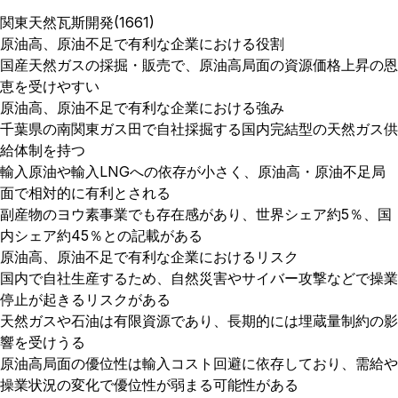
関東天然瓦斯開発(1661)
原油高、原油不足で有利な企業における役割
国産天然ガスの採掘・販売で、原油高局面の資源価格上昇の恩
恵を受けやすい
原油高、原油不足で有利な企業における強み
千葉県の南関東ガス田で自社採掘する国内完結型の天然ガス供
給体制を持つ
輸入原油や輸入LNGへの依存が小さく、原油高・原油不足局
面で相対的に有利とされる
副産物のヨウ素事業でも存在感があり、世界シェア約5％、国
内シェア約45％との記載がある
原油高、原油不足で有利な企業におけるリスク
国内で自社生産するため、自然災害やサイバー攻撃などで操業
停止が起きるリスクがある
天然ガスや石油は有限資源であり、長期的には埋蔵量制約の影
響を受けうる
原油高局面の優位性は輸入コスト回避に依存しており、需給や
操業状況の変化で優位性が弱まる可能性がある