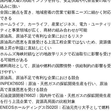
国内最大級の供給インフラを持ち、安定供給や代替需要の取り
込みに強い
全国に拠点を置き、地域密着の営業で顧客ニーズに細かく対応
できる
ホームライフ、カーライフ、産業ビジネス、電力・ユーティリ
ティと事業領域が広く、商材の組み合わせが可能
原油高、原油不足で有利な企業におけるリスク
原油高の恩恵を直接受ける上流工程企業ではないため、資源価
格上昇が利益に直結しにくい
ホルムズ海峡封鎖などの地政学リスクで石油取引に影響を受け
る可能性がある
燃料商社として、原油や燃料の国際情勢・供給制約の影響を受
けやすい
原油高、原油不足で有利な企業における競合
INPEX(1605)：原油・天然ガスの探鉱開発生産を行い、原油
高で直接恩恵を受ける競合
石油資源開発(1662)：国内外で石油・天然ガスの探鉱開発生産
を行う上流企業で、資源高局面の比較対象
ENEOSホールディングス(5020)：石油元売り大手として燃料