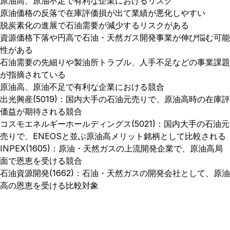
原油高、原油不足で有利な企業におけるリスク
原油価格の反落で在庫評価損が出て業績が悪化しやすい
脱炭素化の進展で石油需要が減少するリスクがある
資源価格下落や円高で石油・天然ガス開発事業が伸び悩む可能
性がある
石油需要の先細りや製油所トラブル、人手不足などの事業課題
が指摘されている
原油高、原油不足で有利な企業における競合
出光興産(5019)：国内大手の石油元売りで、原油高時の在庫評
価益が期待される競合
コスモエネルギーホールディングス(5021)：国内大手の石油元
売りで、ENEOSと並ぶ原油高メリット銘柄として比較される
INPEX(1605)：原油・天然ガスの上流開発企業で、原油高局
面で恩恵を受ける競合
石油資源開発(1662)：石油・天然ガスの開発会社として、原油
高の恩恵を受ける比較対象