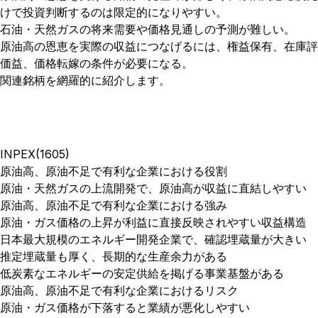
けで投資判断するのは限定的になりやすい。
石油・天然ガスの将来需要や価格見通しの予測が難しい。
原油高の恩恵を実際の収益につなげるには、権益保有、在庫評
価益、価格転嫁の条件が必要になる。
関連銘柄を網羅的に紹介します。
INPEX(1605)
原油高、原油不足で有利な企業における役割
原油・天然ガスの上流開発で、原油高が収益に直結しやすい
原油高、原油不足で有利な企業における強み
原油・ガス価格の上昇が利益に直接反映されやすい収益構造
日本最大規模のエネルギー開発企業で、確認埋蔵量が大きい
推定埋蔵量も厚く、長期的な生産余力がある
低炭素なエネルギーの安定供給を掲げる事業基盤がある
原油高、原油不足で有利な企業におけるリスク
原油・ガス価格が下落すると業績が悪化しやすい