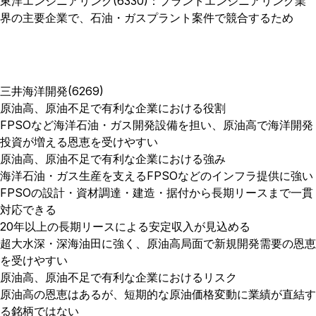
東洋エンジニアリング(6330)：プラントエンジニアリング業
界の主要企業で、石油・ガスプラント案件で競合するため
三井海洋開発(6269)
原油高、原油不足で有利な企業における役割
FPSOなど海洋石油・ガス開発設備を担い、原油高で海洋開発
投資が増える恩恵を受けやすい
原油高、原油不足で有利な企業における強み
海洋石油・ガス生産を支えるFPSOなどのインフラ提供に強い
FPSOの設計・資材調達・建造・据付から長期リースまで一貫
対応できる
20年以上の長期リースによる安定収入が見込める
超大水深・深海油田に強く、原油高局面で新規開発需要の恩恵
を受けやすい
原油高、原油不足で有利な企業におけるリスク
原油高の恩恵はあるが、短期的な原油価格変動に業績が直結す
る銘柄ではない