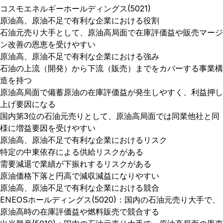
コスモエネルギーホールディングス(5021)
原油高、原油不足で有利な企業における役割
石油元売り大手として、原油高局面で在庫評価益や販売マージ
ン改善の恩恵を受けやすい
原油高、原油不足で有利な企業における強み
石油の上流（開発）から下流（販売）までをカバーする事業構
造を持つ
原油高局面で備蓄原油の在庫評価益が発生しやすく、利益押し
上げ要因になる
国内第3位の石油元売りとして、原油高局面では同業他社と同
様に増益要因を受けやすい
原油高、原油不足で有利な企業におけるリスク
特定の中東依存による供給リスクがある
需要減退で業績が下振れするリスクがある
原油価格下落と円高で減収減益になりやすい
原油高、原油不足で有利な企業における競合
ENEOSホールディングス(5020)：国内の石油元売り大手で、
原油高時の在庫評価益や燃料販売で競合する