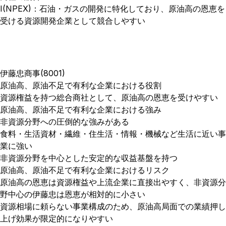
I(NPEX)：石油・ガスの開発に特化しており、原油高の恩恵を
受ける資源開発企業として競合しやすい
伊藤忠商事(8001)
原油高、原油不足で有利な企業における役割
資源権益を持つ総合商社として、原油高の恩恵を受けやすい
原油高、原油不足で有利な企業における強み
非資源分野への圧倒的な強みがある
食料・生活資材・繊維・住生活・情報・機械など生活に近い事
業に強い
非資源分野を中心とした安定的な収益基盤を持つ
原油高、原油不足で有利な企業におけるリスク
原油高の恩恵は資源権益や上流企業に直接出やすく、非資源分
野中心の伊藤忠は恩恵が相対的に小さい
資源相場に頼らない事業構成のため、原油高局面での業績押し
上げ効果が限定的になりやすい