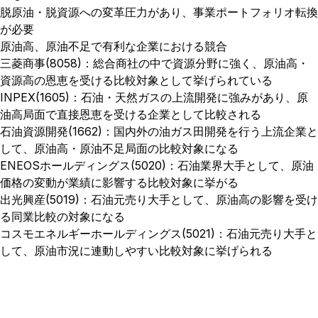
脱原油・脱資源への変革圧力があり、事業ポートフォリオ転換
が必要
原油高、原油不足で有利な企業における競合
三菱商事(8058)：総合商社の中で資源分野に強く、原油高・
資源高の恩恵を受ける比較対象として挙げられている
INPEX(1605)：石油・天然ガスの上流開発に強みがあり、原
油高局面で直接恩恵を受ける企業として比較される
石油資源開発(1662)：国内外の油ガス田開発を行う上流企業と
して、原油高・原油不足局面の比較対象になる
ENEOSホールディングス(5020)：石油業界大手として、原油
価格の変動が業績に影響する比較対象に挙がる
出光興産(5019)：石油元売り大手として、原油高の影響を受け
る同業比較の対象になる
コスモエネルギーホールディングス(5021)：石油元売り大手と
して、原油市況に連動しやすい比較対象に挙げられる