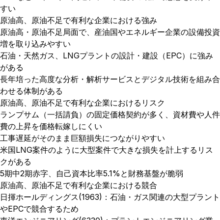
すい
原油高、原油不足で有利な企業における強み
原油高・原油不足局面で、産油国やエネルギー企業の設備投資
増を取り込みやすい
石油・天然ガス、LNGプラントの設計・建設（EPC）に強み
がある
長年培った高度な分析・解析サービスとデジタル技術を組み合
わせる体制がある
原油高、原油不足で有利な企業におけるリスク
ランプサム（一括請負）の固定価格契約が多く、資材費や人件
費の上昇を価格転嫁しにくい
工事遅延がそのまま巨額損失につながりやすい
米国LNG案件のように大型案件で大きな損失を計上するリス
クがある
5期中2期赤字、自己資本比率5.1%と財務基盤が脆弱
原油高、原油不足で有利な企業における競合
日揮ホールディングス(1963)：石油・ガス関連の大型プラント
やEPCで競合するため