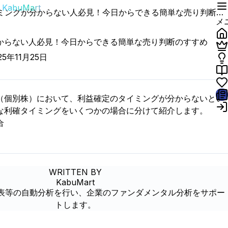
KabuMart
利確タイミングが分からない人必見！今日からできる簡単な売り判断のすすめ
メ
からない人必見！今日からできる簡単な売り判断のすすめ
25年11月25日
（個別株）において、利益確定のタイミングが分からないとい
な利確タイミングをいくつかの場合に分けて紹介します。
合
WRITTEN BY
KabuMart
財務諸表等の自動分析を行い、企業のファンダメンタル分析をサポー
トします。