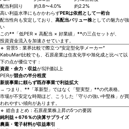
配当利回り
約3.8〜4.0%
約2.2%
高い利益水準にもかかわらず
PERは依然として一桁台
配当性向も安定しており、
高配当バリュー株
としての魅力が強
い
この**「低PER × 高配当 × 好業績」**の三点セットが、
投資資金流入を加速させています。
🔹 背景5：業界比較で際立つ“安定型化学メーカー”
KabuMart比較でも、石原産業は住友化学や旭化成と比べて以
下の点が優位です：
資産・余力・収益
がS評価以上
PERが
競合の半分程度
新規事業に頼らず既存事業で利益拡大
→ つまり、**「革新型」ではなく「堅実型」**の代表格。
市場が不安定な時期ほど、こうした「守りの強い中堅株」が買
われやすい傾向があります。
🔹 総合まとめ：石原産業株上昇の5つの要因
純利益＋676％の決算サプライズ
農薬・電子材料が収益牽引