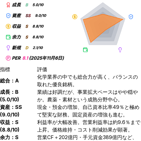
指標
評価
化学業界の中でも総合力が高く、バランスの
総合：A
取れた優良銘柄。
成長：B
業績は好調だが、事業拡大ペースはやや穏や
(5.0/10)
か。農薬・素材という成熟分野中心。
資産：SS
現金・預金の増加、自己資本比率49％と極め
(9.0/10)
て堅実な財務。固定資産の増強も進む。
収益：S
利益率が大幅改善。営業利益率は約9.6％まで
(8.8/10)
上昇。価格維持・コスト削減効果が顕著。
余力：S
営業CF＋202億円・手元資金389億円など、