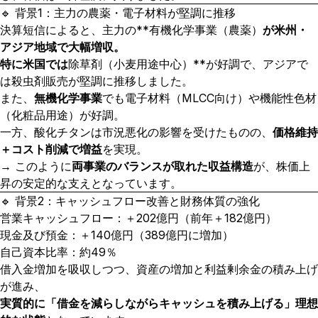
🔹 背景1：主力の農薬・電子材料が堅調に推移
決算短信によると、主力の**有機化学事業（農薬）
が米州・
アジア地域で大幅増収。
特に米国では
除草剤（小麦用途中心）**が好調で、アジアで
は殺虫剤販売が堅調に推移しました。
また、
無機化学事業
でも電子材料（MLCC向け）や機能性色材
（化粧品用途）が好調。
一方、酸化チタンは市況悪化の影響を受けたものの、
価格維持
＋コスト削減で増益
を実現。
→ このように
両事業のバランスが取れた収益構造
が、株価上
昇の安定的な支えとなっています。
🔹 背景2：キャッシュフロー改善と財務体質の強化
営業キャッシュフロー：＋202億円（前年＋182億円）
現金及び預金：＋140億円（389億円に増加）
自己資本比率：約49％
借入金増加を吸収しつつ、資産の増加と利益剰余金の積み上げ
が進み、
実質的に「借金を減らしながらキャッシュを積み上げる」理想