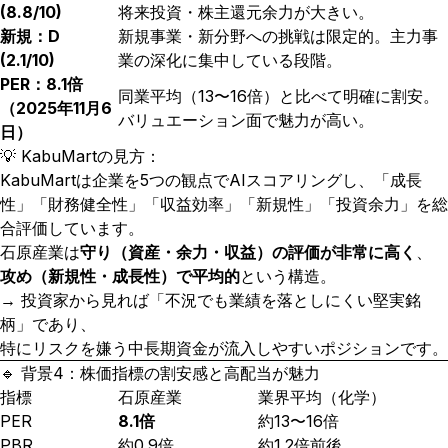
(8.8/10)
将来投資・株主還元余力が大きい。
新規：D
新規事業・新分野への挑戦は限定的。主力事
(2.1/10)
業の深化に集中している段階。
PER：8.1倍
同業平均（13〜16倍）と比べて明確に割安。
（2025年11月6
バリュエーション面で魅力が高い。
日）
💡 KabuMartの見方：
KabuMartは企業を5つの観点でAIスコアリングし、「成長
性」「財務健全性」「収益効率」「新規性」「投資余力」を総
合評価しています。
石原産業は
守り（資産・余力・収益）の評価が非常に高く
、
攻め（新規性・成長性）で平均的
という構造。
→ 投資家から見れば「不況でも業績を落としにくい堅実銘
柄」であり、
特にリスクを嫌う中長期資金が流入しやすいポジションです。
🔹 背景4：株価指標の割安感と高配当が魅力
指標
石原産業
業界平均（化学）
PER
8.1倍
約13〜16倍
PBR
約0.9倍
約1.2倍前後