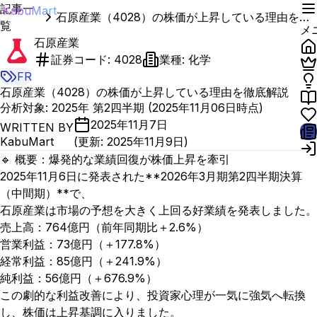
記事一
KabuMart
石原産業（4028）の株価が上昇している理由を徹底解説
覧
メ
石原産業
証券コード:
4028
業種:
化学
FR
石原産業（4028）の株価が上昇している理由を徹底解説
分析対象
:
2025
年 第
2
四半期 (
2025
年
11
月
06
日時点)
2025年11月7日
WRITTEN BY
KabuMart
(更新:
2025年11月9日
)
🔹 概要：爆発的な業績回復が株価上昇を牽引
2025年11月6日に発表された**2026年3月期第2四半期決算
（中間期）**で、
石原産業は市場の予想を大きく上回る好業績を発表しました。
売上高：764億円（前年同期比＋2.6%）
営業利益：73億円（＋177.8%）
経常利益：85億円（＋241.9%）
純利益：56億円（＋676.9%）
この劇的な利益改善により、投資家心理が一気に強気へ転換
し、株価は上昇基調に入りました。