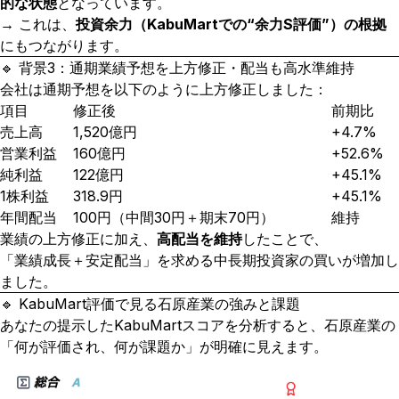
的な状態
となっています。
→ これは、
投資余力（KabuMartでの“余力S評価”）の根拠
にもつながります。
🔹 背景3：通期業績予想を上方修正・配当も高水準維持
会社は通期予想を以下のように上方修正しました：
項目
修正後
前期比
売上高
1,520億円
+4.7%
営業利益
160億円
+52.6%
純利益
122億円
+45.1%
1株利益
318.9円
+45.1%
年間配当
100円（中間30円＋期末70円）
維持
業績の上方修正に加え、
高配当を維持
したことで、
「業績成長＋安定配当」を求める中長期投資家の買いが増加し
ました。
🔹 KabuMart評価で見る石原産業の強みと課題
あなたの提示したKabuMartスコアを分析すると、石原産業の
「何が評価され、何が課題か」が明確に見えます。