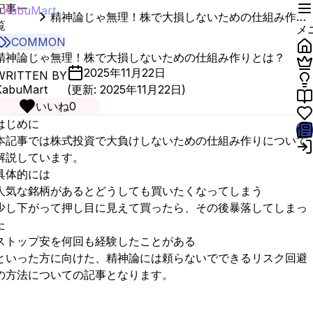
記事一
KabuMart
精神論じゃ無理！株で大損しないための仕組み作りとは？
覧
メ
COMMON
精神論じゃ無理！株で大損しないための仕組み作りとは？
2025年11月22日
WRITTEN BY
KabuMart
(更新:
2025年11月22日
)
いいね
0
はじめに
本記事では株式投資で大負けしないための仕組み作りについて
解説しています。
具体的には
人気な銘柄があるとどうしても買いたくなってしまう
少し下がって押し目に見えて買ったら、その後暴落してしまっ
た
ストップ安を何回も経験したことがある
といった方に向けた、精神論には頼らないでできるリスク回避
の方法についての記事となります。