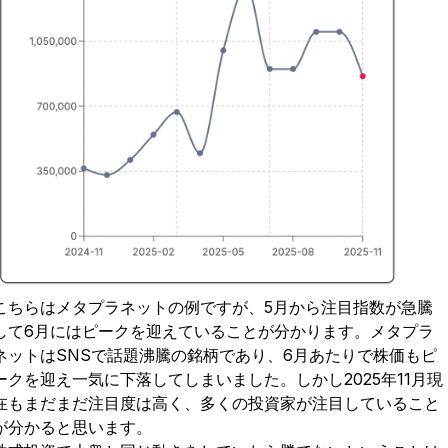
こちらはメタプラネットの例ですが、5月から注目指数が急騰
して6月にはピークを迎えていることが分かります。メタプラ
ネットはSNSで話題沸騰の銘柄であり、6月あたりで株価もピ
ークを迎え一気に下落してしまいました。しかし2025年11月現
在もまだまだ注目度は高く、多くの投資家が注目していること
が分かると思います。