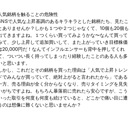
人気銘柄を触ることの危険性
SNSで人気な上昇基調のあるキラキラとした銘柄たち、見たこ
とありませんか？しかも１つや２つじゃなくて、10個も20個も
出てきますよね。１つくらい買ってみようかな〜なんて買って
みて、少し上昇して追加買いして、また上がっていき目標株価
は20,000円だ！なんてインフルエンサーも背中を押してくれ
て、ついつい長く持ってしまったり経験したことのある人も多
いと思います。
しかし、これだとその銘柄を買った理由は「人気で上昇トレン
ドでみんなが買っていて、絶対上がると言われたから」である
一方、売る理由が全く分からなくなり、売りタイミングを見失
いがちですよね。もちろん暴落前に売れたら安心ですが、こう
いった取引を何度も何度も続けていると、どこかで痛い目に遭
うのは想像に難くないと思いませんか？